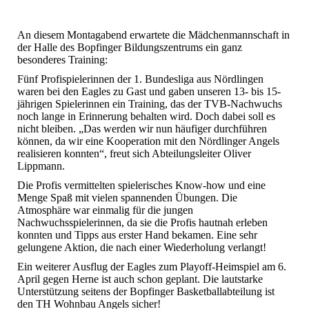
An diesem Montagabend erwartete die Mädchenmannschaft in
der Halle des Bopfinger Bildungszentrums ein ganz
besonderes Training:
Fünf Profispielerinnen der 1. Bundesliga aus Nördlingen
waren bei den Eagles zu Gast und gaben unseren 13- bis 15-
jährigen Spielerinnen ein Training, das der TVB-Nachwuchs
noch lange in Erinnerung behalten wird. Doch dabei soll es
nicht bleiben. „Das werden wir nun häufiger durchführen
können, da wir eine Kooperation mit den Nördlinger Angels
realisieren konnten“, freut sich Abteilungsleiter Oliver
Lippmann.
Die Profis vermittelten spielerisches Know-how und eine
Menge Spaß mit vielen spannenden Übungen. Die
Atmosphäre war einmalig für die jungen
Nachwuchsspielerinnen, da sie die Profis hautnah erleben
konnten und Tipps aus erster Hand bekamen. Eine sehr
gelungene Aktion, die nach einer Wiederholung verlangt!
Ein weiterer Ausflug der Eagles zum Playoff-Heimspiel am 6.
April gegen Herne ist auch schon geplant. Die lautstarke
Unterstützung seitens der Bopfinger Basketballabteilung ist
den TH Wohnbau Angels sicher!