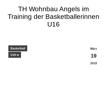
TH Wohnbau Angels im
Training der Basket­baller­innen
U16
Basketball
März
19
U16 w
2018