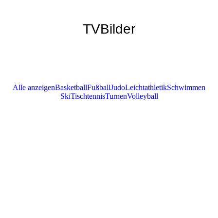
TVBilder
Alle anzeigen
Basketball
Fußball
Judo
Leichtathletik
Schwimmen
Ski
Tischtennis
Turnen
Volleyball