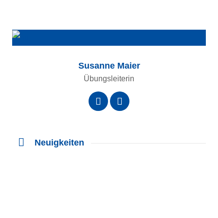
Susanne Maier
Übungsleiterin
Neuigkeiten
Allgemein
Dez.
14
Fußball
Herren
2025
Leichtathletik