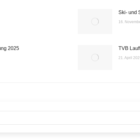
Ski- und
16. Novemb
ung 2025
TVB Lauftr
21. April 20