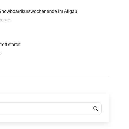
 Snowboardkurswochenende im Allgäu
er 2025
eff startet
25