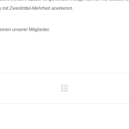
 mit Zweidrittel-Mehrheit anerkennt.
einen unserer Mitglieder.
ON
Nächster
Beitrag: