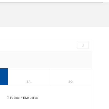
SA.
SO.
Fußball // Elvir Letica
25
26