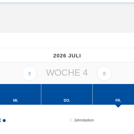
2026 JULI
WOCHE
4
MI.
DO.
FR.
2
Jahnstadion
22
23
24