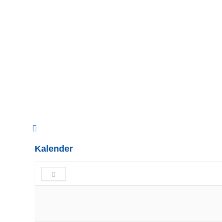
Valencia Marathon 2025
Spaniens Top-Marathon in Valencia läutete am Sonnta
Finale der internationalen Laufsaison ein. Die Strecke 
und flachsten…
Weiterlesen
Kalender