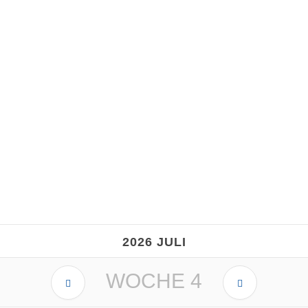
Einladung zum Schl
g (7. Dezember 2025) das
Weiterlesen
gehört zu den schnellsten
2026 JULI
WOCHE
4