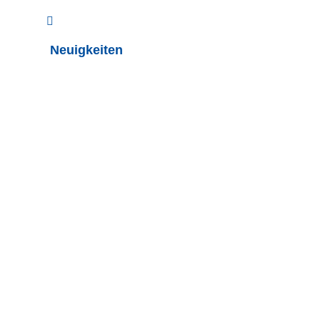
Neuigkeiten
Allgemein
Fußball
Herren
Leichtathletik