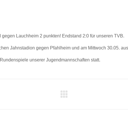
l gegen Lauchheim 2 punkten! Endstand 2:0 für unseren TVB.
chen Jahnstadion gegen Pfahlheim und am Mittwoch 30.05. ausw
ne Rundenspiele unserer Jugendmannschaften statt.
ON
Nächster
Beitrag: