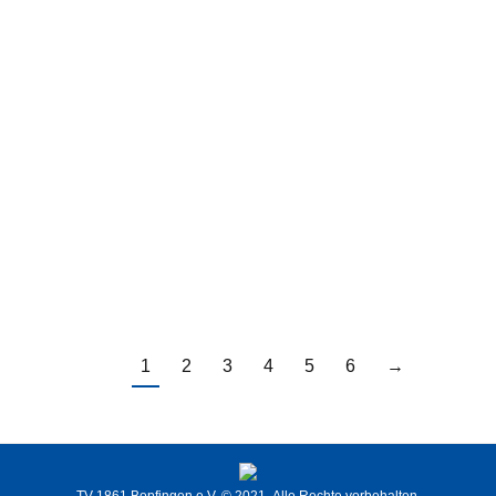
Neue Shirts für die AH
Allgemein
,
Altherren
,
Fußball
Pünktlich zum Trainingsstart nach langer
Corona-Pause freuen sich die AH`ler vom TVB
über neue Trainingsshirts! Ermöglicht wurde dies
durch einen großzügigen Zuschuss der Firma
„Taglieber Internationale Spedition“!
1
2
3
4
5
6
→