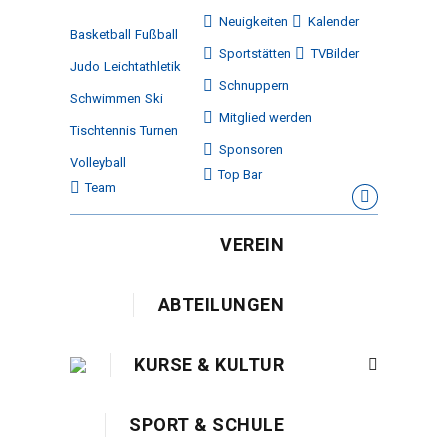
Neuigkeiten
Kalender
Basketball
Fußball
Sportstätten
TVBilder
Judo
Leichtathletik
Schnuppern
Schwimmen
Ski
Mitglied werden
Tischtennis
Turnen
Sponsoren
Volleyball
Top Bar
Team
Facebook
page
VEREIN
opens
in
ABTEILUNGEN
new
window
KURSE & KULTUR
Search:
SPORT & SCHULE