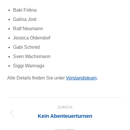
Baki Firtina
Galina Jost
Ralf Neumann
Jessica Oldendorf
Gabi Schmid
Sven Wachsmann
Siggi Wannags
Alle Details finden Sie unter
Vorstandsteam
.
KOMMENTARNAVIGATION
ZURÜCK
Kein Abenteuerturnen
Vorheriger
Beitrag: