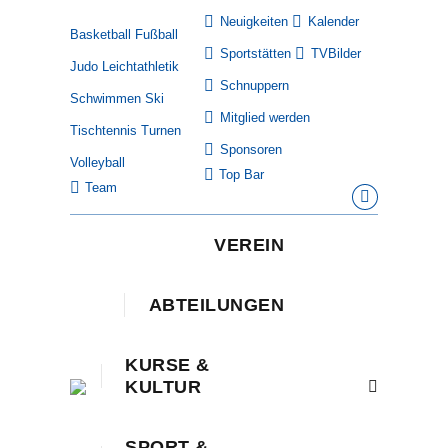
Neuigkeiten
Kalender
Basketball
Fußball
Sportstätten
TVBilder
Judo
Leichtathletik
Schnuppern
Schwimmen
Ski
Mitglied werden
Tischtennis
Turnen
Sponsoren
Volleyball
Top Bar
Team
Facebook
page
VEREIN
opens
in
ABTEILUNGEN
new
window
KURSE &
KULTUR
Search:
SPORT &