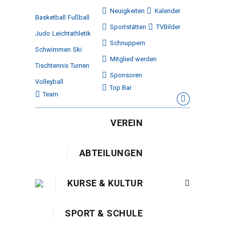
Neuigkeiten
Kalender
Basketball
Fußball
Sportstätten
TVBilder
Judo
Leichtathletik
Schnuppern
Schwimmen
Ski
Mitglied werden
Tischtennis
Turnen
Sponsoren
Volleyball
Top Bar
Team
Facebook
page
VEREIN
opens
in
ABTEILUNGEN
new
window
KURSE & KULTUR
Search:
SPORT & SCHULE