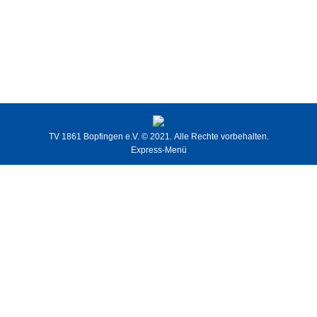
BZ-Halle
BZ-Halle
,
Sportstätten
Von
TVB // Eduard Schmidt
14. Juni 2018
TV 1861 Bopfingen e.V.
© 2021. Alle Rechte vorbehalten.
Express-Menü