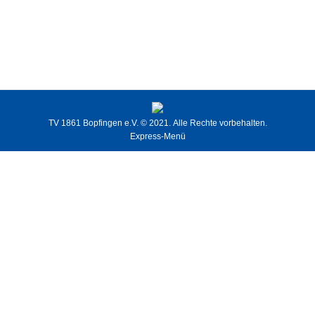
Fußball // D-Junioren 2
D-Junioren 2
,
Fußball
TV 1861 Bopfingen e.V.
© 2021. Alle Rechte vorbehalten.
Express-Menü