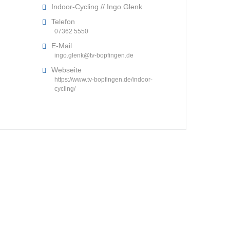
Indoor-Cycling // Ingo Glenk
Telefon
07362 5550
E-Mail
ingo.glenk@tv-bopfingen.de
Webseite
https://www.tv-bopfingen.de/indoor-
cycling/